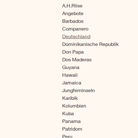
A.H.Riise
Angebote
Barbados
Companero
Deutschland
Dominikanische Republik
Don Papa
Dos Maderas
Guyana
Hawaii
Jamaica
Jungferninseln
Karibik
Kolumbien
Kuba
Panama
Patridom
Peru