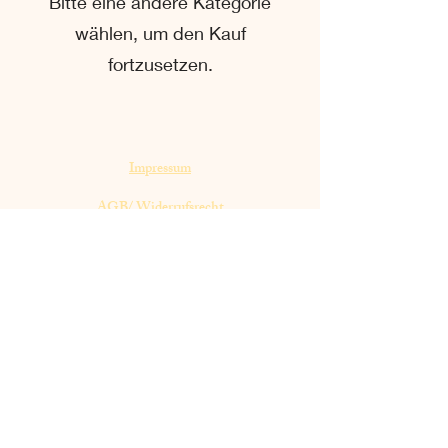
Bitte eine andere Kategorie
wählen, um den Kauf
fortzusetzen.
Impressum
AGB/ Widerrufsrecht
Datenschutzerklärung
Kontakt
Versand /Zahlung
FAQs